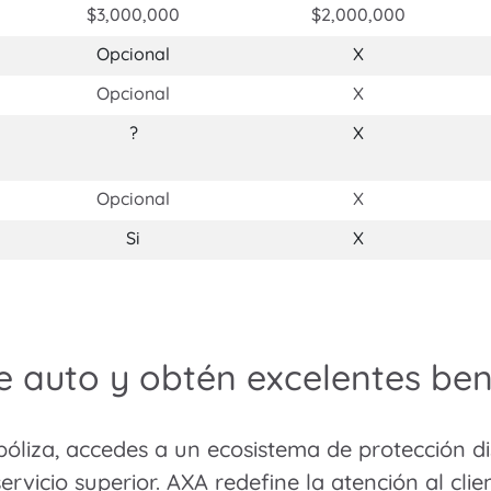
$3,000,000
$2,000,000
Opcional
X
Opcional
X
?
X
Opcional
X
Si
X
e auto y obtén excelentes bene
 póliza, accedes a un ecosistema de protección d
ervicio superior. AXA redefine la atención al clie