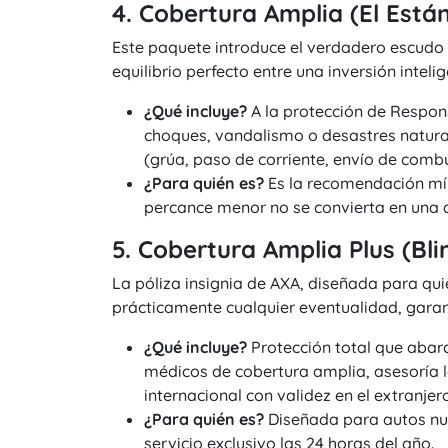
4. Cobertura Amplia (El Está
Este paquete introduce el verdadero escudo c
equilibrio perfecto entre una inversión inte
¿Qué incluye?
A la protección de Respon
choques, vandalismo o desastres naturale
(grúa, paso de corriente, envío de combus
¿Para quién es?
Es la recomendación mín
percance menor no se convierta en una d
5. Cobertura Amplia Plus (Bl
La póliza insignia de AXA, diseñada para qui
prácticamente cualquier eventualidad, garan
¿Qué incluye?
Protección total que abarc
médicos de cobertura amplia, asesoría le
internacional con validez en el extranjero
¿Para quién es?
Diseñada para autos nue
servicio exclusivo las 24 horas del año.