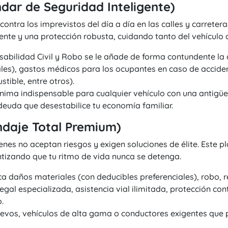
ndar de Seguridad Inteligente)
ontra los imprevistos del día a día en las calles y carrete
ligente y una protección robusta, cuidando tanto del vehícul
sabilidad Civil y Robo se le añade de forma contundente la
s), gastos médicos para los ocupantes en caso de accidente 
tible, entre otros).
ima indispensable para cualquier vehículo con una antigü
euda que desestabilice tu economía familiar.
indaje Total Premium)
enes no aceptan riesgos y exigen soluciones de élite. Este p
tizando que tu ritmo de vida nunca se detenga.
a daños materiales (con deducibles preferenciales), robo, r
gal especializada, asistencia vial ilimitada, protección co
.
vos, vehículos de alta gama o conductores exigentes que p