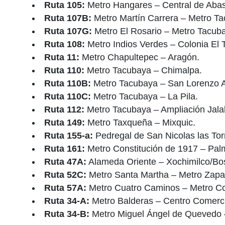
Ruta 105:
Metro Hangares – Central de Abas
Ruta 107B:
Metro Martín Carrera – Metro Ta
Ruta 107G:
Metro El Rosario – Metro Tacuba
Ruta 108:
Metro Indios Verdes – Colonia El T
Ruta 11:
Metro Chapultepec – Aragón.
Ruta 110:
Metro Tacubaya – Chimalpa.
Ruta 110B:
Metro Tacubaya – San Lorenzo A
Ruta 110C:
Metro Tacubaya – La Pila.
Ruta 112:
Metro Tacubaya – Ampliación Jala
Ruta 149:
Metro Taxqueña – Mixquic.
Ruta 155-a:
Pedregal de San Nicolas las Tor
Ruta 161:
Metro Constitución de 1917 – Pal
Ruta 47A:
Alameda Oriente – Xochimilco/Bos
Ruta 52C:
Metro Santa Martha – Metro Zapa
Ruta 57A:
Metro Cuatro Caminos – Metro Con
Ruta 34-A:
Metro Balderas – Centro Comerci
Ruta 34-B:
Metro Miguel Ángel de Quevedo 