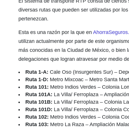
El sistema de transporte RTP consta de ciertos 
diversas rutas que pueden ser utilizadas por los
pertenezcan.
Esta es una razón por la que en
AhorraSeguro
utilizan actualmente por parte de este organism
más conocidas en la Ciudad de México, o bien l
delegaciones que logran atravesar por medio de
Ruta 1-A:
Cale Oso (Insurgentes Sur) – Dep
Ruta 1-D:
Metro Mixcoac – Metro Santa Mart
Ruta 101:
Metro Indios Verdes – Colonia Lo
Ruta 101A:
La Villa/ Ferroplaza – Ampliació
Ruta 101B:
La Villa/ Ferroplaza – Colonia La
Ruta 101D:
La Villa/ Ferroplaza – Colonia C
Ruta 102:
Metro Indios Verdes – Colonia Coc
Ruta 103:
Metro La Raza – Ampliación Malac