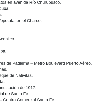
tos en avenida Río Churubusco.
cuba.
.
epetatal en el Charco.
copilco.
lpa.
res de Padierna – Metro Boulevard Puerto Aéreo.
mas.
que de Nativitas.
ta.
stitución de 1917.
al de Santa Fe.
– Centro Comercial Santa Fe.