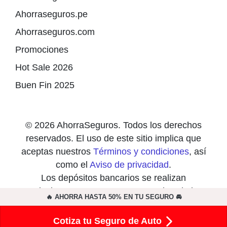
Ahorraseguros.pe
Ahorraseguros.com
Promociones
Hot Sale 2026
Buen Fin 2025
© 2026 AhorraSeguros. Todos los derechos
reservados. El uso de este sitio implica que
aceptas nuestros
Términos y condiciones
, así
como el
Aviso de privacidad
.
Los depósitos bancarios se realizan
exclusivamente en cuentas a nombre de las
🔥 AHORRA HASTA 50% EN TU SEGURO 🚘
compañías de seguros y nunca a nombre de
particulares.
Cotiza tu Seguro de Auto