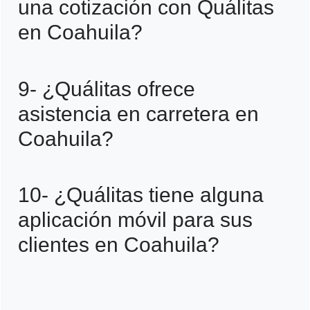
una cotización con Quálitas
en tiendas de conveniencia afiliadas.
en Coahuila?
R=Puedes solicitar una cotización en línea
9- ¿Quálitas ofrece
a través de su página oficial o visitando
asistencia en carretera en
una de sus oficinas.
Coahuila?
R=Sí, su seguro incluye servicios como
10- ¿Quálitas tiene alguna
grúa, cambio de llanta, suministro de
aplicación móvil para sus
gasolina y cerrajería.
clientes en Coahuila?
R=Sí, la aplicación móvil de Quálitas
permite reportar siniestros, consultar