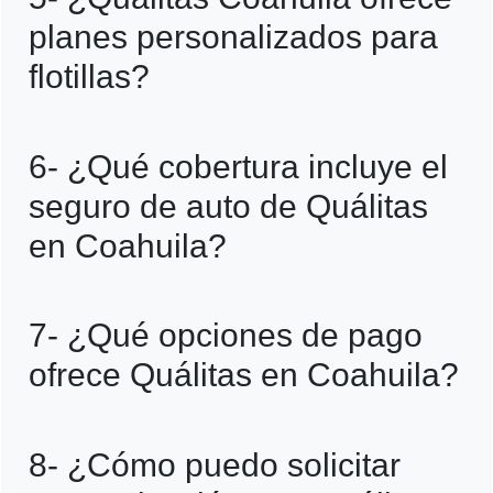
identificación oficial, comprobante de
planes personalizados para
domicilio, datos del vehículo y, en algunos
flotillas?
casos, un historial de conducción.
R=Sí, Quálitas diseña planes
6- ¿Qué cobertura incluye el
personalizados para flotillas empresariales,
seguro de auto de Quálitas
adaptados a las necesidades de cada
en Coahuila?
cliente.
R=Las coberturas incluyen daños a
7- ¿Qué opciones de pago
terceros, robo total, daños materiales,
ofrece Quálitas en Coahuila?
asistencia vial y gastos médicos, entre
otros.
R=Puedes realizar pagos en línea, en sus
8- ¿Cómo puedo solicitar
oficinas, mediante transferencia bancaria o