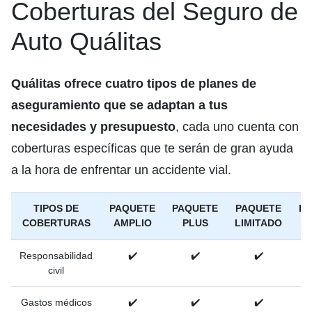
Coberturas del Seguro de
Auto Quálitas
Quálitas ofrece cuatro tipos de planes de
aseguramiento que se adaptan a tus
necesidades y presupuesto
, cada uno cuenta con
coberturas específicas que te serán de gran ayuda
a la hora de enfrentar un accidente vial.
TIPOS DE
PAQUETE
PAQUETE
PAQUETE
PA
COBERTURAS
AMPLIO
PLUS
LIMITADO
B
Responsabilidad
✔️
✔️
✔️
civil
Gastos médicos
✔️
✔️
✔️