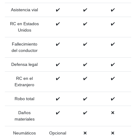
Asistencia vial
✔️
✔️
✔️
RC en Estados
✔️
✔️
✔️
Unidos
Fallecimiento
✔️
✔️
✔️
del conductor
Defensa legal
✔️
✔️
✔️
RC en el
✔️
✔️
✔️
Extranjero
Robo total
✔️
✔️
✔️
Daños
✔️
✔️
❌
materiales
Neumáticos
Opcional
❌
❌