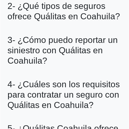
2- ¿Qué tipos de seguros
principales ciudades de Coahuila como
ofrece Quálitas en Coahuila?
Saltillo, Torreón y Monclova. Puedes
verificar las direcciones exactas en su sitio
R=Quálitas ofrece seguros de auto, moto,
3- ¿Cómo puedo reportar un
web oficial.
flotillas y transporte, además de servicios
siniestro con Quálitas en
adicionales como asistencia vial y legal.
Coahuila?
R=Puedes reportar un siniestro llamando
4- ¿Cuáles son los requisitos
al 800 800 2880, disponible las 24 horas
para contratar un seguro con
del día.
Quálitas en Coahuila?
R=Los requisitos incluyen presentar tu
5- ¿Quálitas Coahuila ofrece