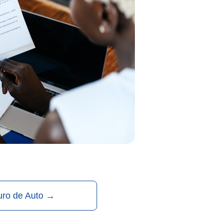
uro de Auto
→