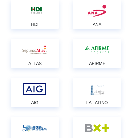
HDI
ANA
ATLAS
AFIRME
AIG
LA LATINO