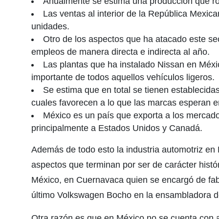
Anualmente se estima una producción que ron
Las ventas al interior de la República Mexican
unidades.
Otro de los aspectos que ha atacado este se
empleos de manera directa e indirecta al año.
Las plantas que ha instalado Nissan en Méxi
importante de todos aquellos vehículos ligeros.
Se estima que en total se tienen establecida
cuales favorecen a lo que las marcas esperan e
México es un país que exporta a los mercad
principalmente a Estados Unidos y Canadá.
Además de todo esto la industria automotriz en 
aspectos que terminan por ser de carácter histó
México, en Cuernavaca quien se encargó de fabr
último Volkswagen Bocho en la ensambladora 
Otra razón es que en México no se cuenta con 