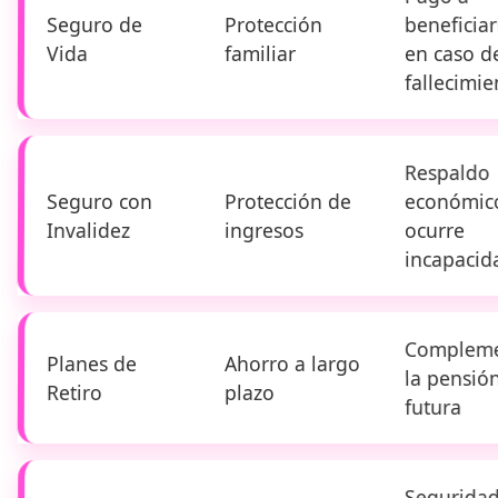
Seguro de
Protección
beneficiar
Vida
familiar
en caso d
fallecimie
Respaldo
Seguro con
Protección de
económico
Invalidez
ingresos
ocurre
incapacid
Compleme
Planes de
Ahorro a largo
la pensió
Retiro
plazo
futura
Segurida