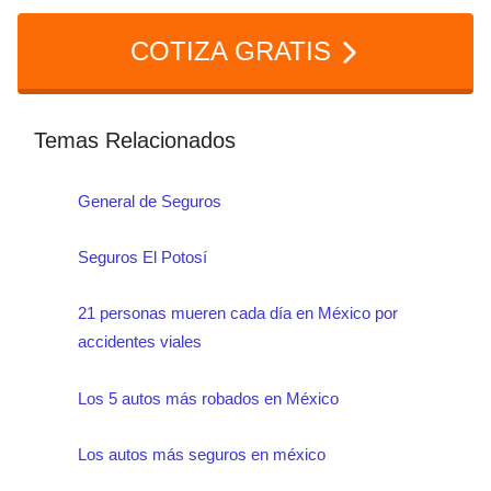
dirigidos a personas, familias,
COTIZA GRATIS
profesionistas y empresarios que
buscan proteger su patrimonio,
asegurar el bienestar de sus seres
Temas Relacionados
queridos o planificar su retiro
General de Seguros
financiero.
Seguros El Potosí
21 personas mueren cada día en México por
accidentes viales
Los 5 autos más robados en México
Los autos más seguros en méxico