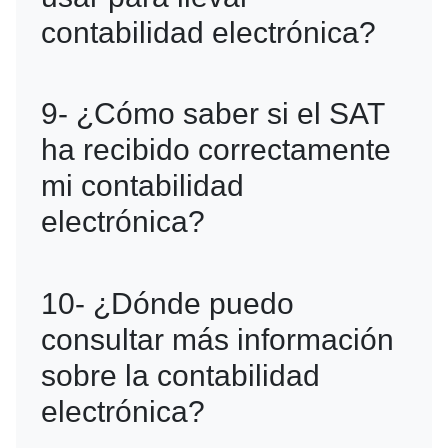
plazo establecido y siguiendo los
contabilidad electrónica?
procedimientos indicados por el SAT.
Existen diversas opciones como
9- ¿Cómo saber si el SAT
Contpaq, Aspel, SAP y otros sistemas
ha recibido correctamente
que permiten generar los archivos XML
mi contabilidad
requeridos por el SAT.
electrónica?
El portal del SAT proporciona un acuse
10- ¿Dónde puedo
de recibo que confirma la recepción de
consultar más información
los archivos enviados.
sobre la contabilidad
electrónica?