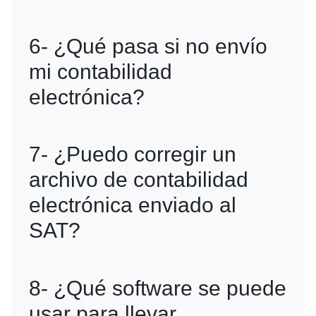
El envío se realiza a través del portal
6- ¿Qué pasa si no envío
del SAT, utilizando la Firma Electrónica
mi contabilidad
Avanzada (e.firma) o el RFC del
electrónica?
contribuyente.
El incumplimiento puede generar
7- ¿Puedo corregir un
multas y sanciones fiscales, además de
archivo de contabilidad
la posibilidad de auditorías por parte del
electrónica enviado al
SAT.
SAT?
Sí, se pueden enviar correcciones
8- ¿Qué software se puede
siempre que se realicen dentro del
usar para llevar