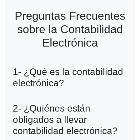
Preguntas Frecuentes
sobre la Contabilidad
Electrónica
1- ¿Qué es la contabilidad
electrónica?
Es un sistema digital que permite a las
2- ¿Quiénes están
empresas registrar y enviar su
obligados a llevar
información contable en formato XML al
contabilidad electrónica?
SAT, cumpliendo con sus obligaciones