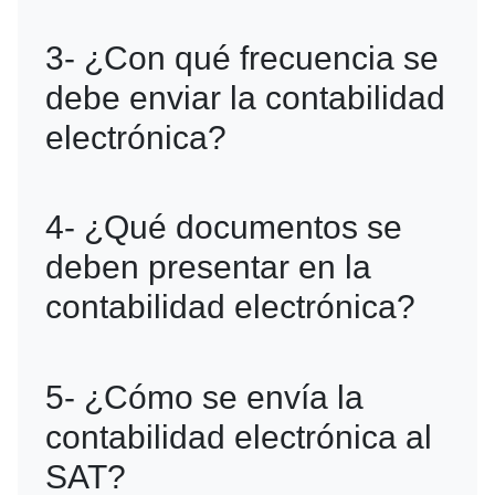
fiscales.
Todas las personas morales y físicas
3- ¿Con qué frecuencia se
con actividad empresarial deben
debe enviar la contabilidad
cumplir con este requisito, según lo
electrónica?
establecido por el SAT.
El envío es mensual, incluyendo la
4- ¿Qué documentos se
balanza de comprobación y, en algunos
deben presentar en la
casos, las pólizas contables cuando
contabilidad electrónica?
son requeridas por el SAT.
Se debe enviar la balanza de
5- ¿Cómo se envía la
comprobación, el catálogo de cuentas
contabilidad electrónica al
y, cuando sea solicitado, las pólizas
SAT?
contables con sus auxiliares.