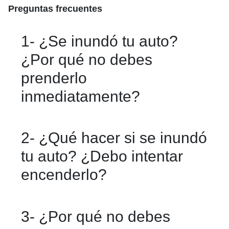
Preguntas frecuentes
1- ¿Se inundó tu auto?
¿Por qué no debes
prenderlo
inmediatamente?
Si tu auto se inunda, no debes
2- ¿Qué hacer si se inundó
encenderlo porque el agua puede
tu auto? ¿Debo intentar
haber entrado en el motor, lo que
encenderlo?
puede causar graves daños internos.
Intentar encender el vehículo podría
No. Si tu auto se ha inundado, es
3- ¿Por qué no debes
empeorar el problema, ya que el agua
importante no intentar encenderlo.