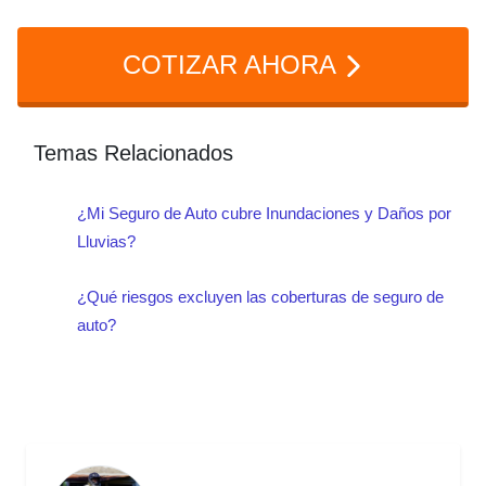
taller para una revisión completa de los
prenderlo porque el agua podría haber
daños.
COTIZAR AHORA
dañado componentes eléctricos, el
sistema de escape o el motor. Llama a
un especialista y deja que inspeccionen
Temas Relacionados
los sistemas internos antes de intentar
¿Mi Seguro de Auto cubre Inundaciones y Daños por
arrancar el vehículo.
Lluvias?
¿Qué riesgos excluyen las coberturas de seguro de
auto?