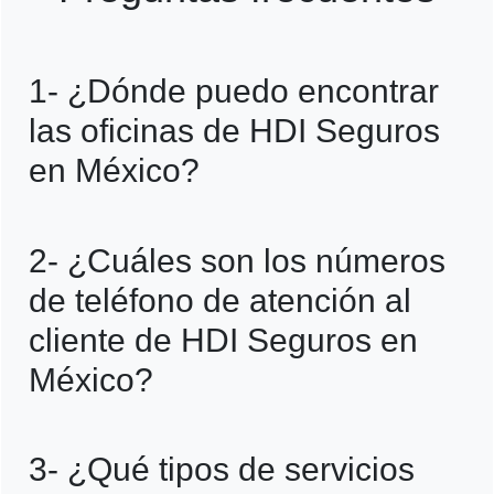
1- ¿Dónde puedo encontrar
las oficinas de HDI Seguros
en México?
HDI Seguros tiene varias sucursales en
2- ¿Cuáles son los números
diferentes ubicaciones de México. Puedes
de teléfono de atención al
encontrar la más cercana a ti consultando
cliente de HDI Seguros en
su sitio web oficial o llamando a su centro
México?
de atención al cliente.
Los números de teléfono de atención al
3- ¿Qué tipos de servicios
cliente de HDI Seguros en México suelen