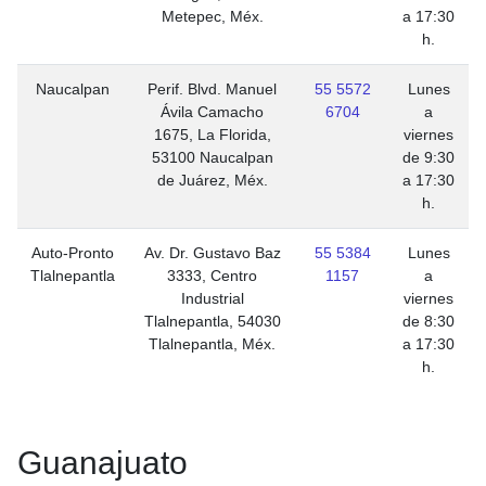
Metepec, Méx.
a 17:30
h.
Naucalpan
Perif. Blvd. Manuel
55 5572
Lunes
Ávila Camacho
6704
a
1675, La Florida,
viernes
53100 Naucalpan
de 9:30
de Juárez, Méx.
a 17:30
h.
Auto-Pronto
Av. Dr. Gustavo Baz
55 5384
Lunes
Tlalnepantla
3333, Centro
1157
a
Industrial
viernes
Tlalnepantla, 54030
de 8:30
Tlalnepantla, Méx.
a 17:30
h.
Guanajuato