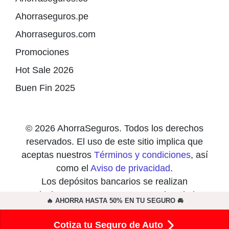
Ahorraseguros.pe
Ahorraseguros.com
Promociones
Hot Sale 2026
Buen Fin 2025
© 2026 AhorraSeguros. Todos los derechos
reservados. El uso de este sitio implica que
aceptas nuestros
Términos y condiciones
, así
como el
Aviso de privacidad
.
Los depósitos bancarios se realizan
exclusivamente en cuentas a nombre de las
🔥 AHORRA HASTA 50% EN TU SEGURO 🚘
compañías de seguros y nunca a nombre de
particulares.
Cotiza tu Seguro de Auto