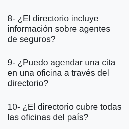
de servicio.
Sí, se actualiza con regularidad para
8- ¿El directorio incluye
mantener la información precisa y
información sobre agentes
confiable.
de seguros?
Sí, detalla los agentes disponibles y los
9- ¿Puedo agendar una cita
servicios que pueden ofrecer en cada
en una oficina a través del
oficina.
directorio?
En algunas oficinas, el directorio permite
10- ¿El directorio cubre todas
programar citas directamente en línea.
las oficinas del país?