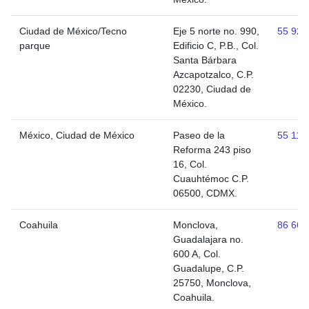
Ciudad de México/Tecno
Eje 5 norte no. 990,
55 920
parque
Edificio C, P.B., Col.
Santa Bárbara
Azcapotzalco, C.P.
02230, Ciudad de
México.
México, Ciudad de México
Paseo de la
55 110
Reforma 243 piso
16, Col.
Cuauhtémoc C.P.
06500, CDMX.
Coahuila
Monclova,
86 663
Guadalajara no.
600 A, Col.
Guadalupe, C.P.
25750, Monclova,
Coahuila.