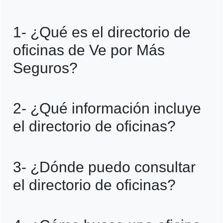
1- ¿Qué es el directorio de
oficinas de Ve por Más
Seguros?
Es una herramienta que permite localizar
2- ¿Qué información incluye
las oficinas y sucursales de Ve por Más
el directorio de oficinas?
Seguros, junto con los servicios
disponibles en cada una.
Contiene direcciones, horarios de atención,
3- ¿Dónde puedo consultar
teléfonos de contacto y detalles de los
el directorio de oficinas?
servicios ofrecidos.
Está disponible en el sitio web oficial de Ve