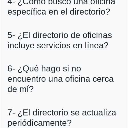
4- ¿Cómo busco una oficina
por Más Seguros y en su aplicación móvil.
específica en el directorio?
Puedes buscar por ubicación, ciudad,
5- ¿El directorio de oficinas
código postal o el servicio que necesitas.
incluye servicios en línea?
Sí, indica qué servicios pueden
6- ¿Qué hago si no
gestionarse en línea y cuáles requieren
encuentro una oficina cerca
atención presencial.
de mí?
Puedes comunicarte con el centro de
7- ¿El directorio se actualiza
atención al cliente para obtener orientación
periódicamente?
sobre la oficina más cercana o alternativas