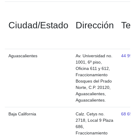
Ciudad/Estado
Dirección
Tel
Aguascalientes
Av. Universidad no.
44 991
1001, 6º piso,
Oficina 611 y 612,
Fraccionamiento
Bosques del Prado
Norte, C.P. 20120,
Aguascalientes,
Aguascalientes.
Baja California
Calz. Cetys no.
68 656
2718, Local 9 Plaza
686,
Fraccionamiento