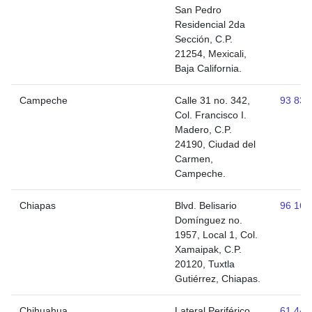
San Pedro
Residencial 2da
Sección, C.P.
21254, Mexicali,
Baja California.
Campeche
Calle 31 no. 342,
93 838
Col. Francisco I.
Madero, C.P.
24190, Ciudad del
Carmen,
Campeche.
Chiapas
Blvd. Belisario
96 160
Domínguez no.
1957, Local 1, Col.
Xamaipak, C.P.
20120, Tuxtla
Gutiérrez, Chiapas.
Chihuahua
Lateral Periférico
61 443