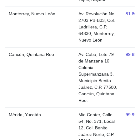
Monterrey, Nuevo León
Av. Revolución No.
81 805
2703 PB-B03, Col.
Ladrillera, C.P.
64830, Monterrey,
Nuevo León
Cancún, Quintana Roo
Av. Cobá, Lote 79
99 888
de Manzana 10,
Colonia
Supermanzana 3,
Municipio Benito
Juárez, C.P. 77500,
Cancún, Quintana
Roo.
Mérida, Yucatán
Mid Center, Calle
99 994
54, No. 371, Local
12, Col. Benito
Juárez Norte, C.P.