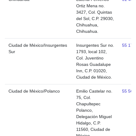
Ortiz Mena no.
3427, Col. Quintas
del Sol, C.P. 29030,
Chihuahua,
Chihuahua.
Ciudad de México/Insurgentes
Insurgentes Sur no.
55 171
Sur
1793, local 102,
Col. Juventino
Rosas Guadalupe
Inn, C.P. 01020,
Ciudad de México.
Ciudad de México/Polanco
Emilio Castelar no.
55 562
75, Col.
Chapultepec
Polanco,
Delegación Miguel
Hidalgo, C.P.
11560, Ciudad de
México.