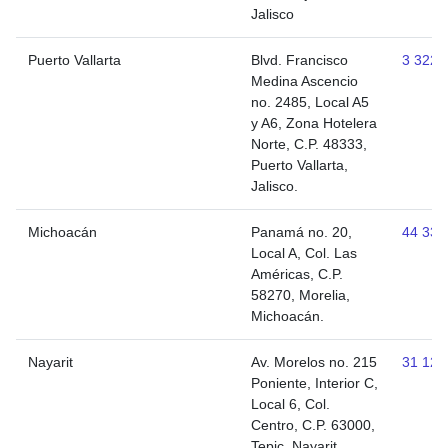
Jalisco
Puerto Vallarta
Blvd. Francisco
3 3222
Medina Ascencio
no. 2485, Local A5
y A6, Zona Hotelera
Norte, C.P. 48333,
Puerto Vallarta,
Jalisco.
Michoacán
Panamá no. 20,
44 334
Local A, Col. Las
Américas, C.P.
58270, Morelia,
Michoacán.
Nayarit
Av. Morelos no. 215
31 121
Poniente, Interior C,
Local 6, Col.
Centro, C.P. 63000,
Tepic, Nayarit.