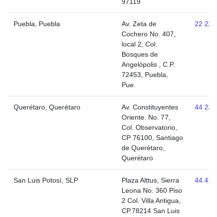
97119
Puebla, Puebla
Av. Zeta de
22 221
Cochero No. 407,
local 2, Col.
Bosques de
Angelópolis , C.P.
72453, Puebla,
Pue.
Querétaro, Querétaro
Av. Constituyentes
44 223
Oriente. No. 77,
Col. Observatorio,
CP 76100, Santiago
de Querétaro,
Querétaro
San Luis Potosí, SLP
Plaza Alttus, Sierra
44 410
Leona No. 360 Piso
2 Col. Villa Antigua,
CP.78214 San Luis