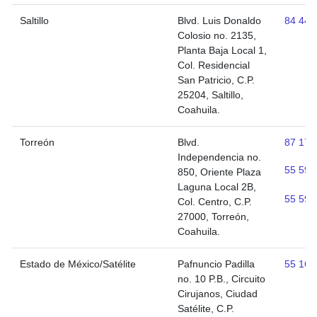
Saltillo
Blvd. Luis Donaldo
84 448
Colosio no. 2135,
Planta Baja Local 1,
Col. Residencial
San Patricio, C.P.
25204, Saltillo,
Coahuila.
Torreón
Blvd.
87 171
Independencia no.
55 598
850, Oriente Plaza
Laguna Local 2B,
55 598
Col. Centro, C.P.
27000, Torreón,
Coahuila.
Estado de México/Satélite
Pafnuncio Padilla
55 166
no. 10 P.B., Circuito
Cirujanos, Ciudad
Satélite, C.P.