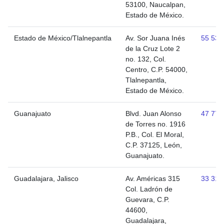
53100, Naucalpan,
Estado de México.
Estado de México/Tlalnepantla
Av. Sor Juana Inés
55 532
de la Cruz Lote 2
no. 132, Col.
Centro, C.P. 54000,
Tlalnepantla,
Estado de México.
Guanajuato
Blvd. Juan Alonso
47 777
de Torres no. 1916
P.B., Col. El Moral,
C.P. 37125, León,
Guanajuato.
Guadalajara, Jalisco
Av. Américas 315
33 311
Col. Ladrón de
Guevara, C.P.
44600,
Guadalajara,