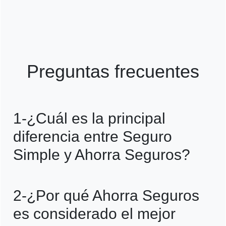
Preguntas frecuentes
1-¿Cuál es la principal
diferencia entre Seguro
Simple y Ahorra Seguros?
La principal diferencia es que Ahorra
2-¿Por qué Ahorra Seguros
Seguros ofrece comparaciones con más
es considerado el mejor
de 20 aseguradoras y mayores beneficios,