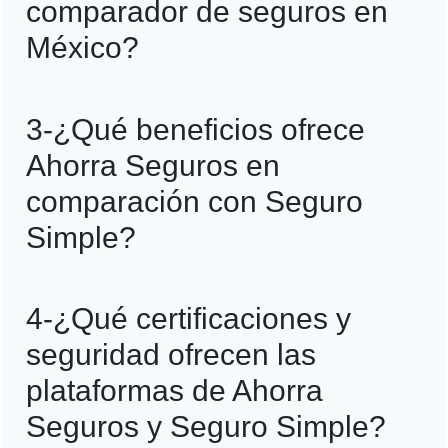
comparador de seguros en
mientras que Seguro Simple solo colabora
México?
con unas 8 aseguradoras.
Ahorra Seguros se destaca por ofrecer
3-¿Qué beneficios ofrece
mayores opciones de aseguradoras,
Ahorra Seguros en
descuentos de hasta 50%, asesoría
comparación con Seguro
gratuita y la posibilidad de personalizar el
Simple?
seguro, respaldado por millones de
usuarios.
Ahorra Seguros ofrece comparaciones
4-¿Qué certificaciones y
más amplias, mejores coberturas,
seguridad ofrecen las
descuentos más elevados hasta 50%, y
plataformas de Ahorra
una plataforma más interactiva y segura,
Seguros y Seguro Simple?
mientras que Seguro Simple ofrece