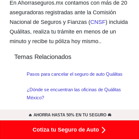
En Ahorraseguros.mx contamos con más de 20
aseguradoras registradas ante la Comisión
Nacional de Seguros y Fianzas (
CNSF
) incluida
Quálitas, realiza tu trámite en menos de un
minuto y recibe tu póliza hoy mismo..
Temas Relacionados
Pasos para cancelar el seguro de auto Quálitas
¿Dónde se encuentran las oficinas de Quálitas
México?
Quálitas Siniestros: Cómo reportar un siniestro,
🔥 AHORRA HASTA 50% EN TU SEGURO 🚘
qué hacer paso a paso y teléfonos de atención
para recibir ayuda inmediata
Cotiza tu Seguro de Auto