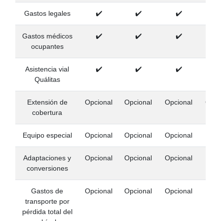
Gastos legales
✔️
✔️
✔️
✔
Gastos médicos
✔️
✔️
✔️
✔
ocupantes
Asistencia vial
✔️
✔️
✔️
✔
Quálitas
Extensión de
Opcional
Opcional
Opcional
Opci
cobertura
Equipo especial
Opcional
Opcional
Opcional
Adaptaciones y
Opcional
Opcional
Opcional
conversiones
Gastos de
Opcional
Opcional
Opcional
transporte por
pérdida total del