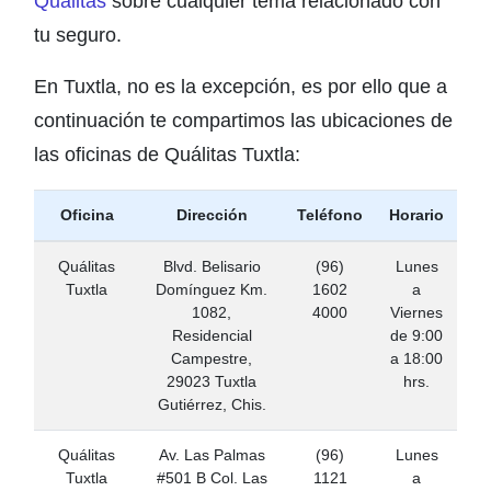
Quálitas
sobre cualquier tema relacionado con
tu seguro.
En Tuxtla, no es la excepción, es por ello que a
continuación te compartimos las ubicaciones de
las oficinas de Quálitas Tuxtla:
Oficina
Dirección
Teléfono
Horario
Quálitas
Blvd. Belisario
(96)
Lunes
Tuxtla
Domínguez Km.
1602
a
1082,
4000
Viernes
Residencial
de 9:00
Campestre,
a 18:00
29023 Tuxtla
hrs.
Gutiérrez, Chis.
Quálitas
Av. Las Palmas
(96)
Lunes
Tuxtla
#501 B Col. Las
1121
a