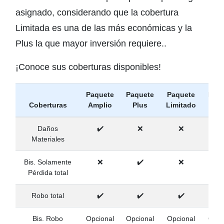
asignado, considerando que la cobertura
Limitada es una de las más económicas y la
Plus la que mayor inversión requiere..
¡Conoce sus coberturas disponibles!
Paquete
Paquete
Paquete
Paqu
Coberturas
Amplio
Plus
Limitado
Bás
Daños
✔️
❌
❌
Materiales
Bis. Solamente
❌
✔️
❌
Pérdida total
Robo total
✔️
✔️
✔️
Bis. Robo
Opcional
Opcional
Opcional
Opci