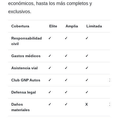
económicos, hasta los más completos y
exclusivos.
Cobertura
Elite
Amplia
Limitada
Bás
Responsabilidad
✓
✓
✓
✓
civil
Gastos médicos
✓
✓
✓
✓
Asistencia vial
✓
✓
✓
✓
Club GNP Autos
✓
✓
✓
X
Defensa legal
✓
✓
✓
✓
Daños
✓
✓
X
X
materiales