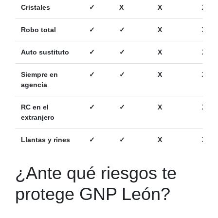
Cristales
✓
X
X
X
Robo total
✓
✓
X
X
Auto sustituto
✓
✓
X
X
Siempre en
✓
✓
X
X
agencia
RC en el
✓
✓
X
X
extranjero
Llantas y rines
✓
✓
X
X
¿Ante qué riesgos te
protege GNP León?