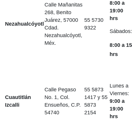
8:00 a
Calle Mañanitas
19:00
268, Benito
hrs
Juárez, 57000
55 5730
Nezahualcóyotl
Cdad.
9322
Sábados:
Nezahualcóyotl,
Méx.
8:00 a 15
hrs
Lunes a
Calle Pegaso
55 5873
Viernes:
Cuautitlán
No. 1, Col.
1417 y 55
9:00 a
Izcalli
Ensueños, C.P.
5873
19:00
54740
2154
hrs