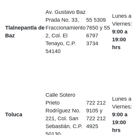
Av. Gustavo Baz
Lunes a
Prada No. 33,
55 5309
Viernes:
Tlalnepantla de
Fraccionamiento
7650 y 55
9:00 a
Baz
2, Col. El
6797
19:00
Tenayo, C.P.
3734
hrs
54140
Calle Sotero
Lunes a
Prieto
722 212
Viernes:
Rodríguez No.
9105 y
Toluca
9:00 a
221, Col. San
722 212
19:00
Sebastián, C.P.
4925
hrs
50130