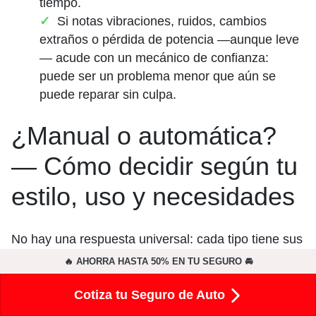
tiempo.
Si notas vibraciones, ruidos, cambios
extraños o pérdida de potencia —aunque leve
— acude con un mecánico de confianza:
puede ser un problema menor que aún se
puede reparar sin culpa.
¿Manual o automática?
— Cómo decidir según tu
estilo, uso y necesidades
No hay una respuesta universal: cada tipo tiene sus
ventajas y depende
de ti
(tu estilo de vida, dónde
🔥 AHORRA HASTA 50% EN TU SEGURO 🚘
manejás, qué valorás). Aquí te dejo una mini guía
Cotiza tu Seguro de Auto
para decidir: