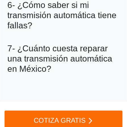
6- ¿Cómo saber si mi
sobrecalentamientos y hacer
transmisión automática tiene
mantenimientos periódicos según el
fallas?
manual.
R=Señales comunes incluyen ruidos
7- ¿Cuánto cuesta reparar
extraños, cambios bruscos, pérdida de
una transmisión automática
potencia o dificultad para cambiar de
en México?
marcha.
R=Dependiendo del daño, puede costar
entre 10,000 y 30,000 pesos. Por eso es
clave darle buen mantenimiento.
COTIZA GRATIS