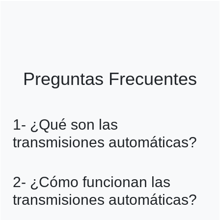
Preguntas Frecuentes
1- ¿Qué son las
transmisiones automáticas?
R=Son sistemas que permiten cambiar de
2- ¿Cómo funcionan las
marcha sin intervención del conductor,
transmisiones automáticas?
haciendo la conducción más cómoda y
sencilla.