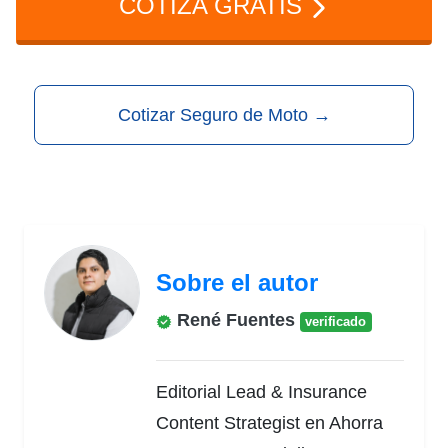
COTIZA GRATIS
regularmente, usar lubricantes de
calidad, mantener limpio el filtro de aire
y evitar acelerar fuerte cuando el motor
Cotizar Seguro de Moto
→
está frío.
Sobre el autor
René Fuentes
verificado
Editorial Lead & Insurance
Content Strategist en Ahorra