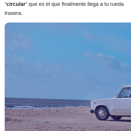
“
circular
” que es el que finalmente llega a tu rueda
trasera.