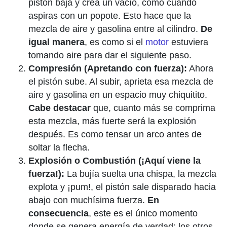
pistón baja y crea un vacío, como cuando
aspiras con un popote. Esto hace que la
mezcla de aire y gasolina entre al cilindro.
De
igual manera
, es como si el
motor
estuviera
tomando aire para dar el siguiente paso.
Compresión (Apretando con fuerza):
Ahora
el pistón sube. Al subir, aprieta esa mezcla de
aire y gasolina en un espacio muy chiquitito.
Cabe destacar
que, cuanto más se comprima
esta mezcla, más fuerte será la explosión
después. Es como tensar un arco antes de
soltar la flecha.
Explosión o Combustión (¡Aquí viene la
fuerza!):
La bujía suelta una chispa, la mezcla
explota y ¡pum!, el pistón sale disparado hacia
abajo con muchísima fuerza.
En
consecuencia
, este es el único momento
donde se genera energía de verdad; los otros