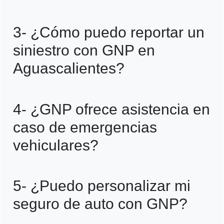
R=Sí, en Aguascalientes y en todo México
3- ¿Cómo puedo reportar un
es obligatorio contar con un seguro de
siniestro con GNP en
responsabilidad civil para circular
Aguascalientes?
legalmente.
R=Puedes reportar un siniestro llamando
4- ¿GNP ofrece asistencia en
al número de atención de GNP: 800 400
caso de emergencias
9000, disponible las 24 horas.
vehiculares?
R=Sí, los seguros de auto de GNP
5- ¿Puedo personalizar mi
incluyen asistencia en carretera, como
seguro de auto con GNP?
cambio de llantas, envío de combustible y