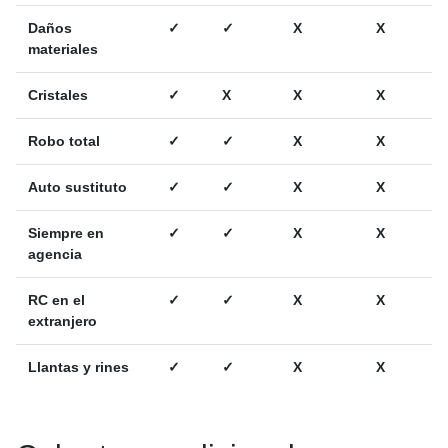
Daños
✓
✓
X
X
materiales
Cristales
✓
X
X
X
Robo total
✓
✓
X
X
Auto sustituto
✓
✓
X
X
Siempre en
✓
✓
X
X
agencia
RC en el
✓
✓
X
X
extranjero
Llantas y rines
✓
✓
X
X