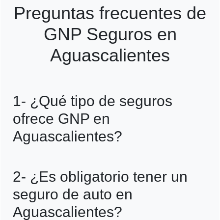
Preguntas frecuentes de
GNP Seguros en
Aguascalientes
1- ¿Qué tipo de seguros
ofrece GNP en
Aguascalientes?
R=GNP en Aguascalientes ofrece seguros
2- ¿Es obligatorio tener un
de auto, vida, salud, hogar, empresarial y
seguro de auto en
más, adaptándose a las necesidades de
Aguascalientes?
cada cliente.