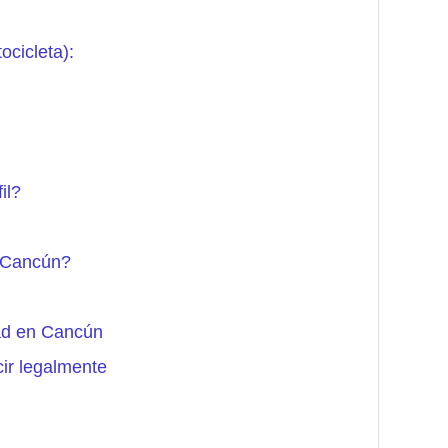
ocicleta):
il?
n Cancún?
ad en Cancún
ir legalmente