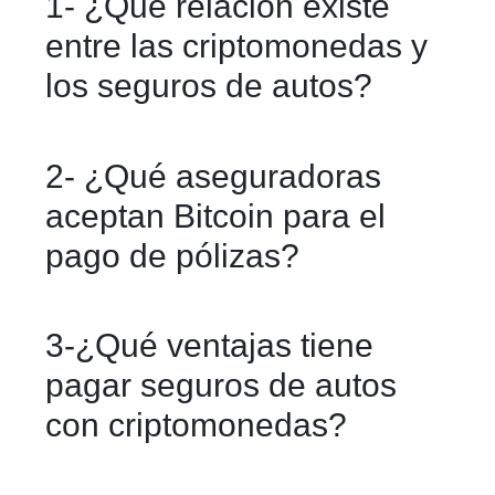
1- ¿Qué relación existe
entre las criptomonedas y
los seguros de autos?
La relación surge cuando algunas
2- ¿Qué aseguradoras
aseguradoras y plataformas permiten
aceptan Bitcoin para el
pagar seguros de autos utilizando
pago de pólizas?
criptomonedas como método de pago
digital alternativo.
El uso de procesadores como BitPay o
3-¿Qué ventajas tiene
plataformas similares permite que el
pagar seguros de autos
usuario use sus criptoactivos mientras
con criptomonedas?
la aseguradora recibe el pago en
moneda de curso legal.
Ofrece rapidez en las transacciones,