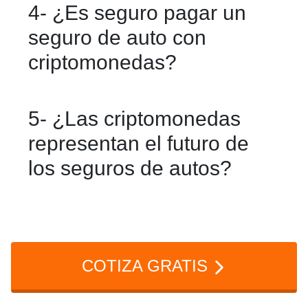
4- ¿Es seguro pagar un
mayor flexibilidad en pagos
seguro de auto con
internacionales y reducción de
criptomonedas?
intermediarios financieros.
Sí, siempre que se utilicen plataformas
5- ¿Las criptomonedas
confiables y sistemas con altos
representan el futuro de
estándares de seguridad y verificación
los seguros de autos?
de transacciones.
Son una alternativa en crecimiento que
impulsa la digitalización del sector,
aunque aún conviven con métodos de
COTIZA GRATIS
pago tradicionales.