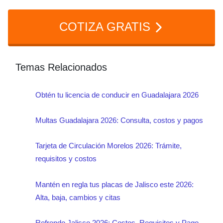
línea en sefinenlinea.jalisco.gob.mx.
retención del vehículo y problemas
COTIZA GRATIS
legales. Es obligatorio contar con este
documento y mantenerlo actualizado
según la Ley de Movilidad y Transporte
Temas Relacionados
de Jalisco.
Obtén tu licencia de conducir en Guadalajara 2026
Multas Guadalajara 2026: Consulta, costos y pagos
Tarjeta de Circulación Morelos 2026: Trámite,
requisitos y costos
Mantén en regla tus placas de Jalisco este 2026:
Alta, baja, cambios y citas
Refrendo Jalisco 2026: Costos, Requisitos y Pago