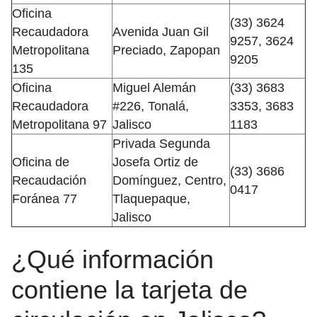
Oficina
(33) 3624
Recaudadora
Avenida Juan Gil
9257, 3624
Metropolitana
Preciado, Zapopan
9205
135
Oficina
Miguel Alemán
(33) 3683
Recaudadora
#226, Tonalá,
3353, 3683
Metropolitana 97
Jalisco
1183
Privada Segunda
Oficina de
Josefa Ortiz de
(33) 3686
Recaudación
Domínguez, Centro,
0417
Foránea 77
Tlaquepaque,
Jalisco
¿Qué información
contiene la tarjeta de