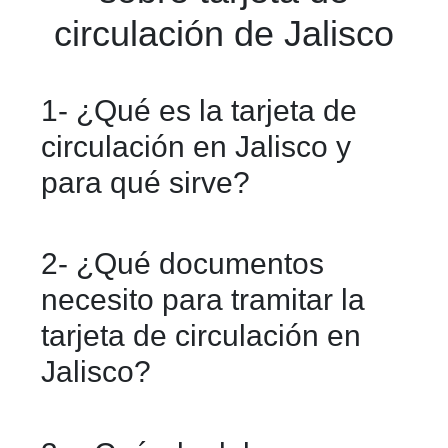
circulación de Jalisco
1- ¿Qué es la tarjeta de
circulación en Jalisco y
para qué sirve?
Es el documento que acredita que tu
2- ¿Qué documentos
vehículo está registrado en el padrón
necesito para tramitar la
vehicular del estado. Es obligatoria
tarjeta de circulación en
para poder circular y realizar trámites
Jalisco?
como refrendo o pago de tenencia.
Debes presentar identificación oficial