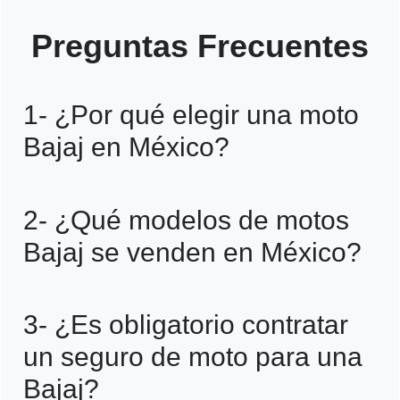
Preguntas Frecuentes
1- ¿Por qué elegir una moto
Bajaj en México?
Las motocicletas de Bajaj destacan por ser
2- ¿Qué modelos de motos
económicas, resistentes y de bajo
Bajaj se venden en México?
consumo de combustible. Además, la
marca es líder en la India y uno de los
Entre los modelos más populares se
3- ¿Es obligatorio contratar
fabricantes más importantes a nivel
encuentran la Bajaj Boxer, ideal para el
un seguro de moto para una
mundial, lo que garantiza respaldo,
trabajo diario; la Avenger 220, estilo
Bajaj?
innovación y amplia disponibilidad de
crucero; y la línea Pulsar, en versiones