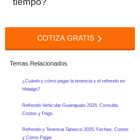
tiempo?
aplican recargos según los meses de
atraso, por lo que es importante estar
Si no pagas a tiempo, deberás cubrir
atento a las fechas.
recargos y podrías recibir multas de
COTIZA GRATIS
tránsito. Además, es obligatorio para
poder circular legalmente y para
obtener permisos provisionales si es
Temas Relacionados
necesario.
¿Cuánto y cómo pagar la tenencia y el refrendo en
Hidalgo?
Refrendo Vehicular Guanajuato 2025: Consulta,
Costos y Pago
Refrendo y Tenencia Tabasco 2025: Fechas, Costos
y Cómo Pagar