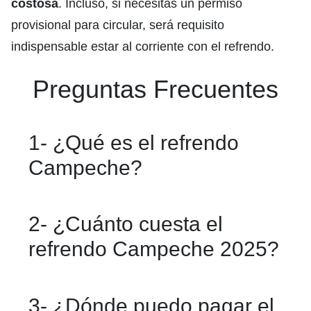
costosa
. Incluso, si necesitas un permiso
provisional para circular, será requisito
indispensable estar al corriente con el refrendo.
Preguntas Frecuentes
1- ¿Qué es el refrendo
Campeche?
El refrendo Campeche es un trámite
2- ¿Cuánto cuesta el
anual obligatorio que deben realizar los
refrendo Campeche 2025?
propietarios de vehículos en el estado
para mantener vigente su tarjeta de
El costo del refrendo depende del tipo
3- ¿Dónde puedo pagar el
circulación, calcomanía y pagar el
de vehículo y de la Unidad de Medida y