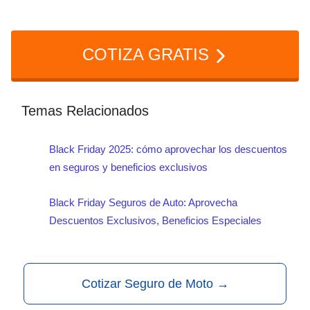
Contratar en línea puede darte
descuentos adicionales, ahorrar tiempo
COTIZA GRATIS
y facilitar la comparación entre
aseguradoras. Además, muchas
ofrecen procesos de contratación
Temas Relacionados
rápidos y atención digital.
Black Friday 2025: cómo aprovechar los descuentos
en seguros y beneficios exclusivos
Black Friday Seguros de Auto: Aprovecha
Descuentos Exclusivos, Beneficios Especiales
Cotizar Seguro de Moto
→