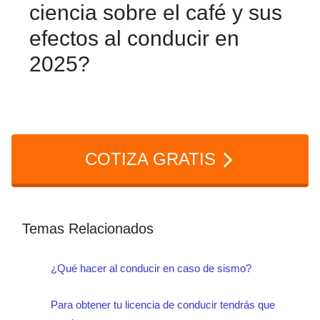
ciencia sobre el café y sus
taquicardia o la ansiedad, lo cual afecta
efectos al conducir en
tu seguridad al manejar.
2025?
Estudios recientes indican que el
consumo moderado puede ser útil,
pero descansar bien sigue siendo la
COTIZA GRATIS
mejor forma de prevenir accidentes por
fatiga.
Temas Relacionados
¿Qué hacer al conducir en caso de sismo?
Para obtener tu licencia de conducir tendrás que