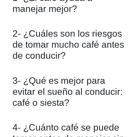
manejar mejor?
Sí, en pequeñas dosis puede mejorar la
2- ¿Cuáles son los riesgos
concentración y el estado de alerta. Sin
de tomar mucho café antes
embargo, sus efectos son temporales y
de conducir?
no sustituyen el descanso adecuado.
Consumir demasiado café puede
3- ¿Qué es mejor para
causar nerviosismo, ansiedad o
evitar el sueño al conducir:
palpitaciones, lo que reduce tu
café o siesta?
capacidad de reacción al volante.
La siesta corta de 15 a 20 minutos es
4- ¿Cuánto café se puede
más efectiva. Lo ideal es combinar una