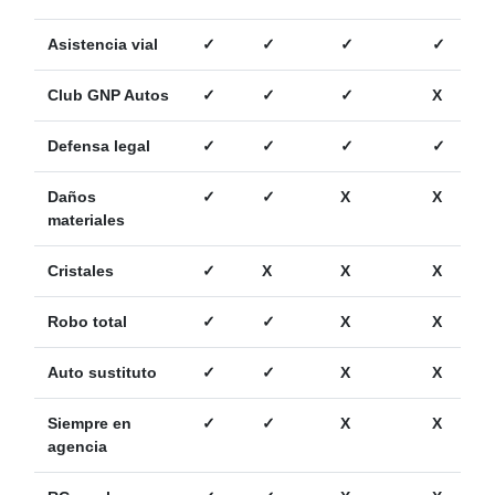
Asistencia vial
✓
✓
✓
✓
Club GNP Autos
✓
✓
✓
X
Defensa legal
✓
✓
✓
✓
Daños
✓
✓
X
X
materiales
Cristales
✓
X
X
X
Robo total
✓
✓
X
X
Auto sustituto
✓
✓
X
X
Siempre en
✓
✓
X
X
agencia