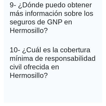
9- ¿Dónde puedo obtener
para conductores de Uber, Didi y otras
más información sobre los
plataformas de transporte.
seguros de GNP en
Hermosillo?
R=Puedes visitar la página web de
10- ¿Cuál es la cobertura
GNP o acudir directamente a sus
mínima de responsabilidad
oficinas en Hermosillo.
civil ofrecida en
Hermosillo?
R=GNP ofrece la cobertura de
responsabilidad civil obligatoria, que
cubre indemnizaciones por daños a