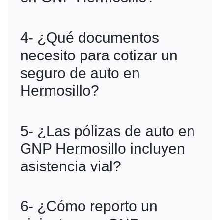
R=Sí, GNP tiene opciones de seguro
4- ¿Qué documentos
para vehículos de uso comercial y para
necesito para cotizar un
servicios de transporte privado.
seguro de auto en
Hermosillo?
R=Debes llevar una identificación
5- ¿Las pólizas de auto en
oficial, la información del vehículo, y tu
GNP Hermosillo incluyen
RFC.
asistencia vial?
R=Sí, las pólizas incluyen asistencia
6- ¿Cómo reporto un
vial, que cubre servicios como grúa,