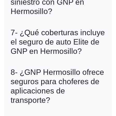
siniestro con GNP en
paso de corriente y cambio de llantas.
Hermosillo?
R=Para reportar un siniestro, puedes
7- ¿Qué coberturas incluye
llamar al centro de atención de GNP,
el seguro de auto Elite de
disponible 24/7.
GNP en Hermosillo?
R=La póliza Elite incluye cobertura
8- ¿GNP Hermosillo ofrece
amplia, con asistencia médica,
seguros para choferes de
asistencia en carretera y reparación en
aplicaciones de
talleres certificados.
transporte?
R=Sí, GNP tiene pólizas específicas