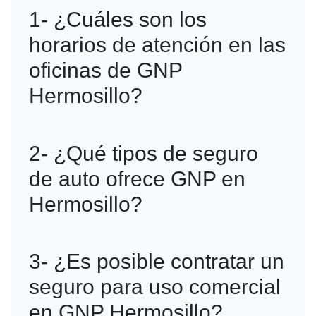
1- ¿Cuáles son los
horarios de atención en las
oficinas de GNP
Hermosillo?
R=Las oficinas suelen atender de lunes
2- ¿Qué tipos de seguro
a viernes, de 9:00 a 18:00 horas. Te
de auto ofrece GNP en
recomendamos verificar el horario
Hermosillo?
específico.
R=GNP ofrece seguros individuales, de
3- ¿Es posible contratar un
responsabilidad civil, para turistas y
seguro para uso comercial
choferes de aplicaciones como Uber y
en GNP Hermosillo?
Didi.