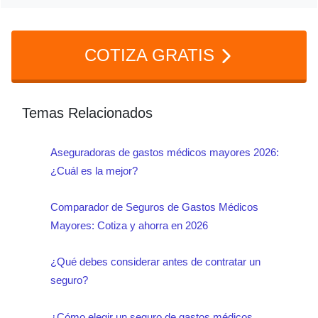
temas de salud (periodos de espera), no
para bajar el precio. En Seguros de Auto,
COTIZA GRATIS
la antigüedad sí puede bonificarte con
descuentos por no siniestralidad al
Temas Relacionados
momento de renovar.
Aseguradoras de gastos médicos mayores 2026:
¿Cuál es la mejor?
Comparador de Seguros de Gastos Médicos
Mayores: Cotiza y ahorra en 2026
¿Qué debes considerar antes de contratar un
seguro?
¿Cómo elegir un seguro de gastos médicos