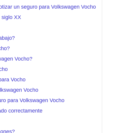
otizar un seguro para Volkswagen Vocho
 siglo XX
abajo?
cho?
swagen Vocho?
cho
para Vocho
olkswagen Vocho
eguro para Volkswagen Vocho
ado correctamente
iones?