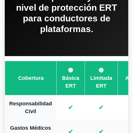
nivel de protección ERT
para conductores de
plataformas.
🟢
🟡
Cobertura
Básica
Limitada
Am
ERT
ERT
E
Responsabilidad
✔
✔
Civil
Gastos Médicos
✔
✔