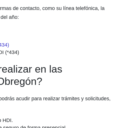
rmas de contacto, como su línea telefónica, la
 del año:
434)
I (*434)
ealizar en las
 Obregón?
rás acudir para realizar trámites y solicitudes,
o HDI.
de seguro de forma presencial.