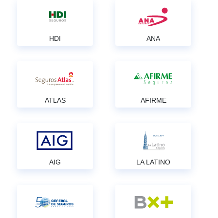
HDI
ANA
ATLAS
AFIRME
AIG
LA LATINO