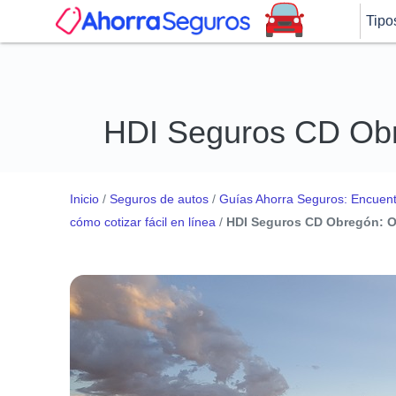
Tipo
HDI Seguros CD Obre
Inicio
/
Seguros de autos
/
Guías Ahorra Seguros: Encuentr
cómo cotizar fácil en línea
/
HDI Seguros CD Obregón: Of