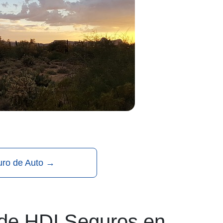
uro de Auto
→
 de HDI Seguros en