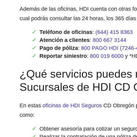
Además de las oficinas, HDI cuenta con otras fo
cual podrás consultar las 24 horas, los 365 días
Teléfono de oficinas
:
(644) 415 8363
Atención a clientes
:
800 667 3144
Pago de póliza
:
800 PAGO HDI (7246-
Reportar siniestro
:
800 019 6000
y *HD
¿Qué servicios puedes r
Sucursales de HDI CD
En estas
oficinas de HDI Seguros
CD Obregón pod
como:
Obtener asesoría para cotizar un segur
Realizar la contratación de una póliza 