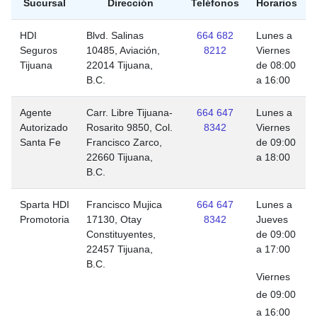
Sucursal
Dirección
Teléfonos
Horarios
HDI
Blvd. Salinas
664 682
Lunes a
Seguros
10485, Aviación,
8212
Viernes
Tijuana
22014 Tijuana,
de 08:00
B.C.
a 16:00
Agente
Carr. Libre Tijuana-
664 647
Lunes a
Autorizado
Rosarito 9850, Col.
8342
Viernes
Santa Fe
Francisco Zarco,
de 09:00
22660 Tijuana,
a 18:00
B.C.
Sparta HDI
Francisco Mujica
664 647
Lunes a
Promotoria
17130, Otay
8342
Jueves
Constituyentes,
de 09:00
22457 Tijuana,
a 17:00
B.C.
Viernes
de 09:00
a 16:00