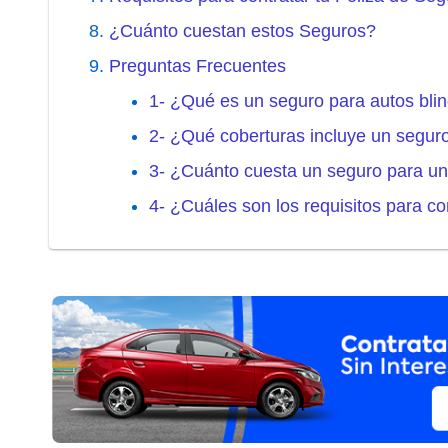
¿Cuánto cuestan estos Seguros?
Preguntas Frecuentes
1- ¿Qué es un seguro para autos bli
2- ¿Qué coberturas incluye un segur
3- ¿Cuánto cuesta un seguro para un
4- ¿Cuáles son los requisitos para c