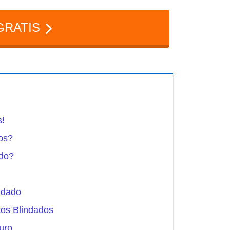
GRATIS
s!
os?
ado?
ndado
os Blindados
uro