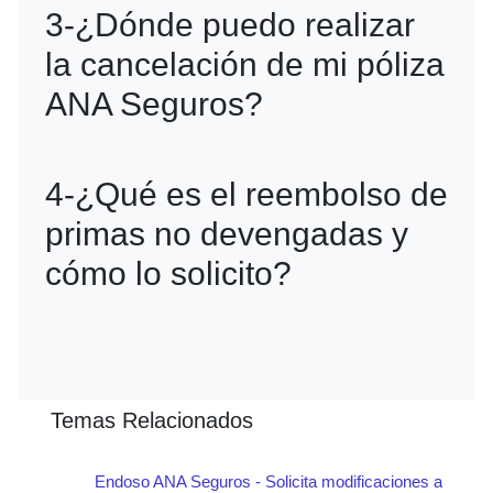
3-¿Dónde puedo realizar
identificación oficial vigente, carátula de
la cancelación de mi póliza
la póliza, último comprobante de pago,
ANA Seguros?
y una carta explicando la razón de la
cancelación.
Puedes hacerlo mediante correo
4-¿Qué es el reembolso de
electrónico a tu asesor, en oficinas de
primas no devengadas y
atención al cliente, a través del portal
cómo lo solicito?
web o app de ANA Seguros, o llamando
a atención al cliente.
El reembolso de primas no devengadas
es el retorno del dinero pagado por
Temas Relacionados
cobertura no utilizada tras la
Endoso ANA Seguros - Solicita modificaciones a
cancelación de la póliza. Para