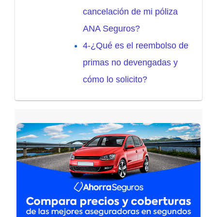
cancelación de mi póliza
ANA Seguros?
4-¿Qué es el reembolso de
primas no devengadas y
cómo lo solicito?