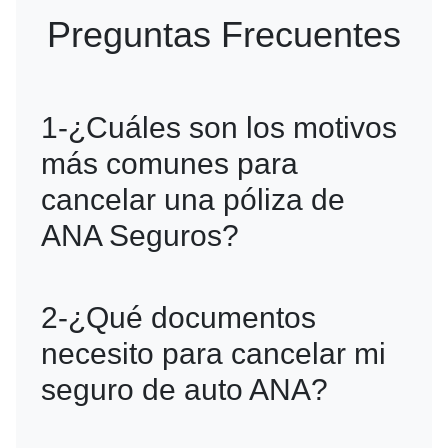
Preguntas Frecuentes
1-¿Cuáles son los motivos
más comunes para
cancelar una póliza de
ANA Seguros?
Las razones más comunes incluyen
2-¿Qué documentos
problemas económicos, inconformidad
necesito para cancelar mi
con el servicio, no querer renovar el
seguro de auto ANA?
contrato, o situaciones como la pérdida
total del vehículo.
Necesitarás tu número de póliza,