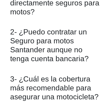
directamente seguros para
motos?
No exactamente. Santander ofrece
2- ¿Puedo contratar un
Autocompara, una plataforma que
Seguro para motos
permite cotizar y comparar seguros
Santander aunque no
para moto de distintas aseguradoras
tenga cuenta bancaria?
para elegir la opción que mejor se
adapte a tus necesidades.
Sí. Puedes cotizar y contratar un
3- ¿Cuál es la cobertura
seguro para moto a través de
más recomendable para
Autocompara aunque no seas cliente
asegurar una motocicleta?
de Santander, siempre que cumplas
con los requisitos de la aseguradora
Si tu motocicleta es nueva o de alto