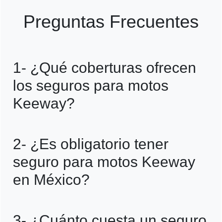
Preguntas Frecuentes
1- ¿Qué coberturas ofrecen
los seguros para motos
Keeway?
Los seguros para motos Keeway suelen
2- ¿Es obligatorio tener
incluir coberturas como responsabilidad
seguro para motos Keeway
civil, daños materiales, robo total y
en México?
asistencia vial, protegiendo la inversión y
brindando seguridad en el camino.
Sí, en México es obligatorio contar al
3- ¿Cuánto cuesta un seguro