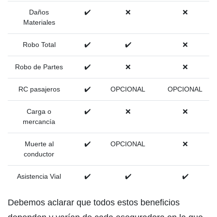
Daños
✔️
❌
❌
Materiales
Robo Total
✔️
✔️
❌
Robo de Partes
✔️
❌
❌
RC pasajeros
✔️
OPCIONAL
OPCIONAL
Carga o
✔️
❌
❌
mercancía
Muerte al
✔️
OPCIONAL
❌
conductor
Asistencia Vial
✔️
✔️
✔️
Debemos aclarar que todos estos beneficios