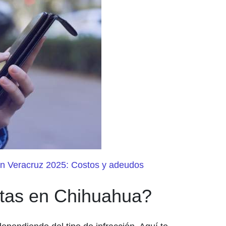
 en Veracruz 2025: Costos y adeudos
ltas en Chihuahua?