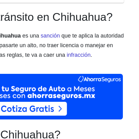
tránsito en Chihuahua?
hihuahua
es una
sanción
que te aplica la autoridad
asarte un alto, no traer licencia o manejar en
las reglas, te va a caer una
infracción
.
 Chihuahua?