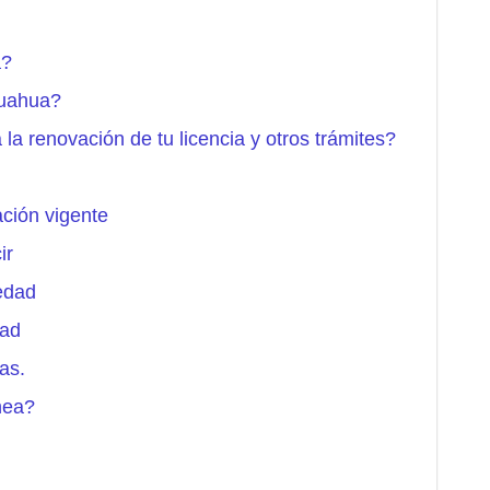
a?
huahua?
a renovación de tu licencia y otros trámites?
ación vigente
ir
edad
dad
as.
nea?