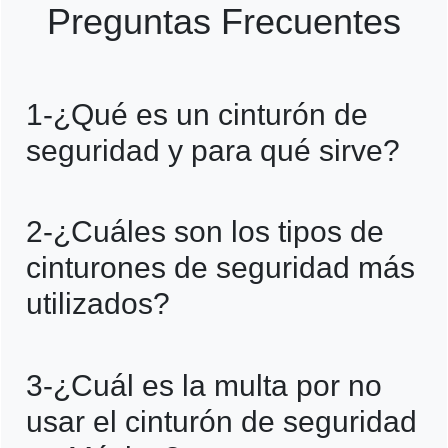
Preguntas Frecuentes
1-¿Qué es un cinturón de
seguridad y para qué sirve?
El cinturón de seguridad es un arnés
2-¿Cuáles son los tipos de
diseñado para proteger a los ocupantes de
cinturones de seguridad más
un vehículo en caso de accidente. Su
utilizados?
función es minimizar el riesgo de lesiones
y evitar que los pasajeros sean expulsados
Los tipos más comunes incluyen el
3-¿Cuál es la multa por no
del automóvil en una colisión.
cinturón de dos puntos, tres puntos, cuatro
usar el cinturón de seguridad
puntos, cinco puntos, en X y los cinturones