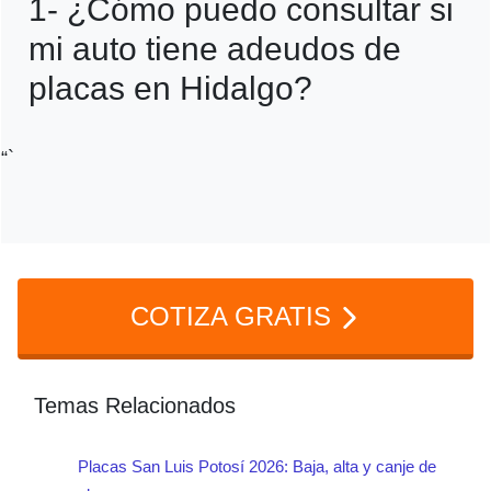
1- ¿Cómo puedo consultar si
mi auto tiene adeudos de
placas en Hidalgo?
Puedes consultar adeudos vehiculares
“`
ingresando al Portal Tributario del Estado
de Hidalgo con tu número de placas o
serie vehicular. Ahí podrás revisar
refrendos pendientes, multas y pagos
COTIZA GRATIS
relacionados con tu vehículo.
faq2
Temas Relacionados
Placas San Luis Potosí 2026: Baja, alta y canje de