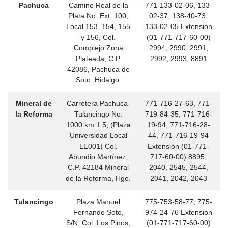
Pachuca
Camino Real de la
771-133-02-06, 133-
Plata No. Ext. 100,
02-37, 138-40-73,
Local 153, 154, 155
133-02-05 Extensión
y 156, Col.
(01-771-717-60-00)
Complejo Zona
2994, 2990, 2991,
Plateada, C.P.
2992, 2993, 8891
42086, Pachuca de
Soto, Hidalgo.
Mineral de
Carretera Pachuca-
771-716-27-63, 771-
la Reforma
Tulancingo No.
719-84-35, 771-716-
1000 km 1.5, (Plaza
19-94, 771-716-28-
Universidad Local
44, 771-716-19-94
LE001) Col.
Extensión (01-771-
Abundio Martínez,
717-60-00) 8895,
C.P. 42184 Mineral
2040, 2545, 2544,
de la Reforma, Hgo.
2041, 2042, 2043
Tulancingo
Plaza Manuel
775-753-58-77, 775-
Fernando Soto,
974-24-76 Extensión
S/N, Col. Los Pinos,
(01-771-717-60-00)