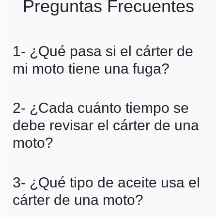
Preguntas Frecuentes
1- ¿Qué pasa si el cárter de
mi moto tiene una fuga?
Si el cárter presenta una fuga de aceite, el
2- ¿Cada cuánto tiempo se
motor puede quedarse sin lubricación, lo
debe revisar el cárter de una
que genera sobrecalentamiento y daños
moto?
graves. Se recomienda reparar o
reemplazar la junta lo antes posible.
Lo ideal es revisarlo cada vez que se
3- ¿Qué tipo de aceite usa el
cambia el aceite o cada 5,000 km
cárter de una moto?
aproximadamente, dependiendo del uso y