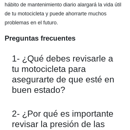
hábito de mantenimiento diario alargará la vida útil
de tu motocicleta y puede ahorrarte muchos
problemas en el futuro.
Preguntas frecuentes
1- ¿Qué debes revisarle a
tu motocicleta para
asegurarte de que esté en
buen estado?
Principalmente, el nivel de gasolina en
2- ¿Por qué es importante
el tanque, el nivel de aceite, la presión
revisar la presión de las
de las llantas, el estado de las luces,