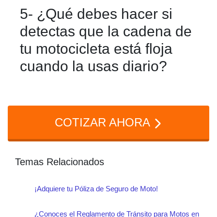
5- ¿Qué debes hacer si
traseras, los intermitentes y el claxon.
detectas que la cadena de
Un sistema eléctrico en buen estado es
tu motocicleta está floja
esencial para la seguridad,
cuando la usas diario?
especialmente en condiciones de poca
luz o de tráfico intenso.
Si detectas que la cadena está floja,
debes tensarla de acuerdo con las
COTIZAR AHORA
especificaciones del fabricante y
lubricarla adecuadamente. Una cadena
bien mantenida evita el desgaste
Temas Relacionados
prematuro y reduce el riesgo de
¡Adquiere tu Póliza de Seguro de Moto!
accidentes.
¿Conoces el Reglamento de Tránsito para Motos en