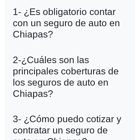
1- ¿Es obligatorio contar
con un seguro de auto en
Chiapas?
No, en Chiapas no es obligatorio contar
2-¿Cuáles son las
con un seguro de responsabilidad civil.
principales coberturas de
Sin embargo, tenerlo es altamente
los seguros de auto en
recomendable debido a los riesgos de
Chiapas?
accidentes, robos y otras
eventualidades al conducir. Además, si
Las coberturas básicas incluyen
3- ¿Cómo puedo cotizar y
viajas por carreteras federales o
responsabilidad civil, gastos médicos,
contratar un seguro de
estados donde sí es obligatorio,
asistencia vial y defensa legal. En