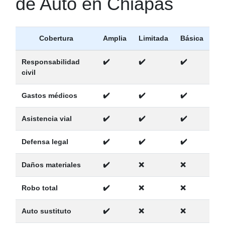
de Auto en Chiapas
Cobertura
Amplia
Limitada
Básica
Responsabilidad
✔️
✔️
✔️
civil
Gastos médicos
✔️
✔️
✔️
Asistencia vial
✔️
✔️
✔️
Defensa legal
✔️
✔️
✔️
Daños materiales
✔️
❌
❌
Robo total
✔️
❌
❌
Auto sustituto
✔️
❌
❌