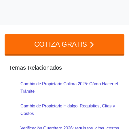
el auto o será desmantelado. en este caso
El trámite de baja de vehiculos tiene un
la baja puede ser la mejor opción.
costo aproximado de $150.00 MXN por
derechos de presentación. aunque pueden
existir otros costos si realizas más
COTIZA GRATIS
trámites.
Temas Relacionados
Cambio de Propietario Colima 2025: Cómo Hacer el
Trámite
Cambio de Propietario Hidalgo: Requisitos, Citas y
Costos
Verificación Querétaro 2026: requisitos, citas, costos