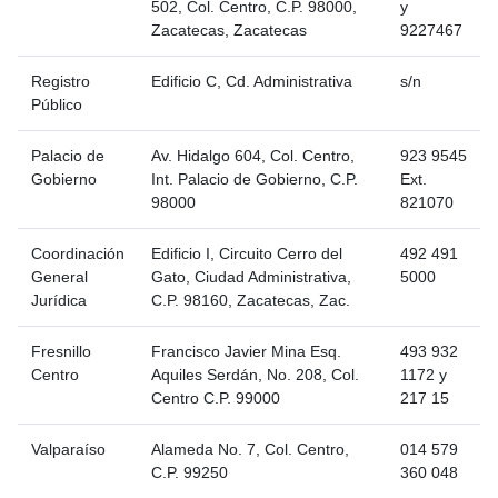
502, Col. Centro, C.P. 98000,
y
Zacatecas, Zacatecas
9227467
Registro
Edificio C, Cd. Administrativa
s/n
Público
Palacio de
Av. Hidalgo 604, Col. Centro,
923 9545
Gobierno
Int. Palacio de Gobierno, C.P.
Ext.
98000
821070
Coordinación
Edificio I, Circuito Cerro del
492 491
General
Gato, Ciudad Administrativa,
5000
Jurídica
C.P. 98160, Zacatecas, Zac.
Fresnillo
Francisco Javier Mina Esq.
493 932
Centro
Aquiles Serdán, No. 208, Col.
1172 y
Centro C.P. 99000
217 15
Valparaíso
Alameda No. 7, Col. Centro,
014 579
C.P. 99250
360 048