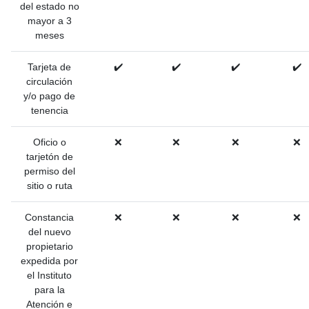
del estado no
mayor a 3
meses
Tarjeta de
✔️
✔️
✔️
✔️
circulación
y/o pago de
tenencia
Oficio o
❌
❌
❌
❌
tarjetón de
permiso del
sitio o ruta
Constancia
❌
❌
❌
❌
del nuevo
propietario
expedida por
el Instituto
para la
Atención e