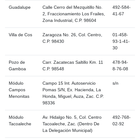
Guadalupe
Calle Cerro del Mezquitillo No.
492-584-
2, Fraccionamiento Los Frailes,
41-67
Zona Industrial, C.P. 98604
Villa de Cos
Zaragoza No. 26, Col. Centro,
01-458-
C.P. 98430
93-1-41-
30
Pozo de
Carr. Zacatecas Saltillo Km. 11
478-94-
Gamboa
C.P. 98548
8-76-08
Módulo
Campo 15 Int. Autoservicio
s/n
Campos
Pomas S/N, Ex. Hacienda, La
Menonitas
Honda, Miguel, Auza, Zac. C.P.
98336
Módulo
Av. Hidalgo No. 5, Col. Centro
492-768-
Tacoaleche
Tacoaleche, Zac. (Dentro De
02-92
La Delegación Municipal)