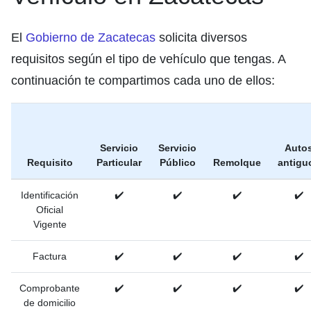
El
Gobierno de Zacatecas
solicita diversos
requisitos según el tipo de vehículo que tengas. A
continuación te compartimos cada uno de ellos:
Servicio
Servicio
Auto
Requisito
Particular
Público
Remolque
antigu
Identificación
✔️
✔️
✔️
✔️
Oficial
Vigente
Factura
✔️
✔️
✔️
✔️
Comprobante
✔️
✔️
✔️
✔️
de domicilio