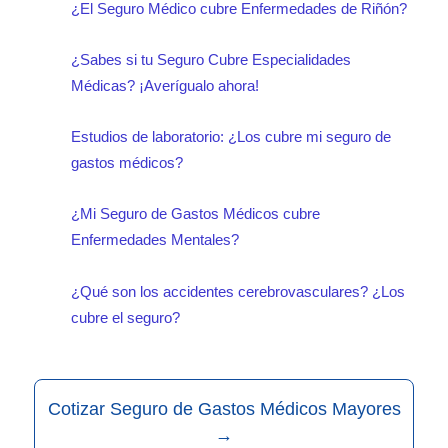
de espera, cobertura de rehabilitación,
¿El Seguro Médico cubre Enfermedades de Riñón?
enfermedad preexistente excluida por
atención de urgencias y exclusiones.
¿Sabes si tu Seguro Cubre Especialidades
la póliza.
Utilizar un comparador de seguros te
Médicas? ¡Averígualo ahora!
permitirá encontrar una póliza que
Estudios de laboratorio: ¿Los cubre mi seguro de
ofrezca la protección adecuada de
gastos médicos?
acuerdo con tus necesidades y
¿Mi Seguro de Gastos Médicos cubre
presupuesto.
Enfermedades Mentales?
¿Qué son los accidentes cerebrovasculares? ¿Los
cubre el seguro?
Cotizar Seguro de Gastos Médicos Mayores
→