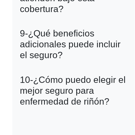
cobertura?
espera antes de otorgar cobertura.
Nefrólogos, internistas y cirujanos
9-¿Qué beneficios
especializados en trasplantes son los
adicionales puede incluir
principales médicos cubiertos por este
el seguro?
seguro.
Algunos planes ofrecen seguimiento
10-¿Cómo puedo elegir el
médico, nutrición especializada,
mejor seguro para
transporte a clínicas de diálisis y
enfermedad de riñón?
asesoría en trámites médicos.
Comparar cobertura, deducibles,
límites de gastos, red de hospitales y