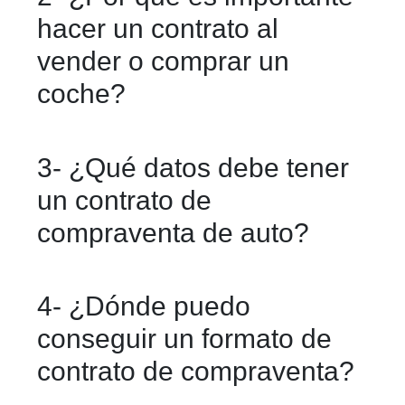
que un coche fue vendido. Incluye los
hacer un contrato al
datos del vendedor y comprador, el
vender o comprar un
precio, las condiciones y el estado del
coche?
vehículo.
Porque protege a ambas partes. Sirve
3- ¿Qué datos debe tener
como prueba legal de la venta y evita
un contrato de
problemas si hay fallas, adeudos o si
compraventa de auto?
se pierde el coche.
Debe tener los nombres y datos de
4- ¿Dónde puedo
ambas partes, la descripción del auto
conseguir un formato de
(marca, modelo, placas, NIV), precio,
contrato de compraventa?
forma de pago, fecha y firmas.