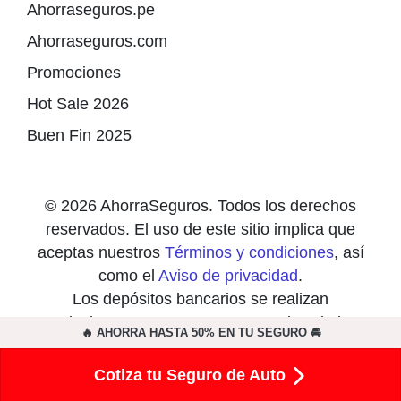
Ahorraseguros.pe
Ahorraseguros.com
Promociones
Hot Sale 2026
Buen Fin 2025
© 2026 AhorraSeguros. Todos los derechos
reservados. El uso de este sitio implica que
aceptas nuestros
Términos y condiciones
, así
como el
Aviso de privacidad
.
Los depósitos bancarios se realizan
exclusivamente en cuentas a nombre de las
🔥 AHORRA HASTA 50% EN TU SEGURO 🚘
compañías de seguros y nunca a nombre de
particulares.
Cotiza tu Seguro de Auto