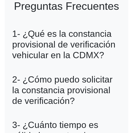
Preguntas Frecuentes
1- ¿Qué es la constancia
provisional de verificación
vehicular en la CDMX?
R=Es un documento temporal que
2- ¿Cómo puedo solicitar
permite circular a los vehículos que no
la constancia provisional
han podido verificar debido a
de verificación?
circunstancias excepcionales, como
problemas técnicos o falta de citas en
R=La solicitud se realiza a través de la
3- ¿Cuánto tiempo es
los verificentros.
página oficial de la Secretaría del