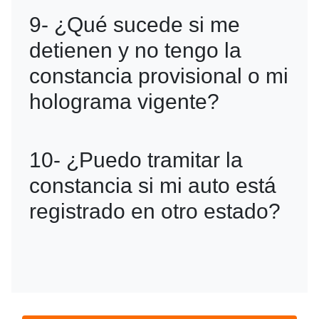
R=Esto depende de las regulaciones
9- ¿Qué sucede si me
del estado al que viajes. Consulta con
detienen y no tengo la
las autoridades locales antes de
constancia provisional o mi
circular fuera de la CDMX.
holograma vigente?
R=Podrías recibir una multa por
10- ¿Puedo tramitar la
incumplir con la normativa de
constancia si mi auto está
verificación vehicular de la CDMX.
registrado en otro estado?
R=No, esta constancia es exclusiva
para vehículos registrados en la CDMX.