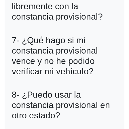
libremente con la
propietario y, en algunos casos,
constancia provisional?
evidencia del problema que impidió la
verificación.
R=Sí, puedes circular dentro de la
7- ¿Qué hago si mi
CDMX y en zonas autorizadas, pero
constancia provisional
debes respetar las restricciones del
vence y no he podido
programa Hoy No Circula.
verificar mi vehículo?
R=Deberás tramitar una nueva
8- ¿Puedo usar la
constancia provisional o solucionar el
constancia provisional en
problema que impide la verificación
otro estado?
antes de seguir circulando.