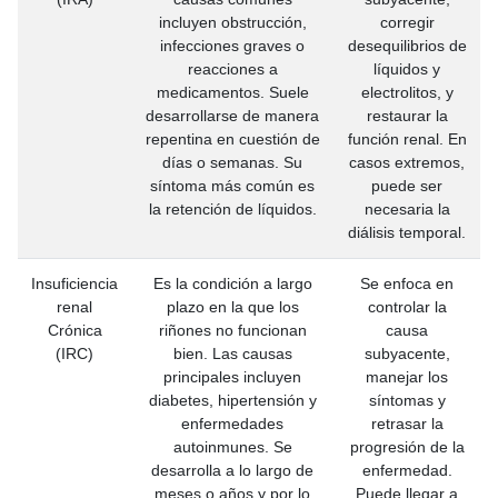
incluyen obstrucción,
corregir
infecciones graves o
desequilibrios de
reacciones a
líquidos y
medicamentos. Suele
electrolitos, y
desarrollarse de manera
restaurar la
repentina en cuestión de
función renal. En
días o semanas. Su
casos extremos,
síntoma más común es
puede ser
la retención de líquidos.
necesaria la
diálisis temporal.
Insuficiencia
Es la condición a largo
Se enfoca en
renal
plazo en la que los
controlar la
Crónica
riñones no funcionan
causa
(IRC)
bien. Las causas
subyacente,
principales incluyen
manejar los
diabetes, hipertensión y
síntomas y
enfermedades
retrasar la
autoinmunes. Se
progresión de la
desarrolla a lo largo de
enfermedad.
meses o años y por lo
Puede llegar a